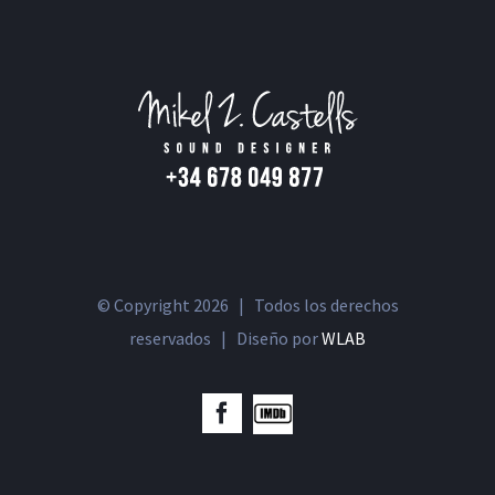
© Copyright
2026 | Todos los derechos
reservados | Diseño por
WLAB
IMDb
Facebook