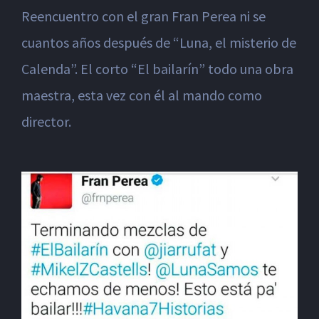
Reencuentro con el gran Fran Perea ni se
cuantos años después de “Luna, el misterio de
Calenda”. El corto “El bailarín” todo una obra
maestra, esta vez con él al mando como
director.