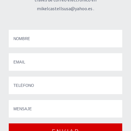
mikelcastellsusa@yahoo.es .