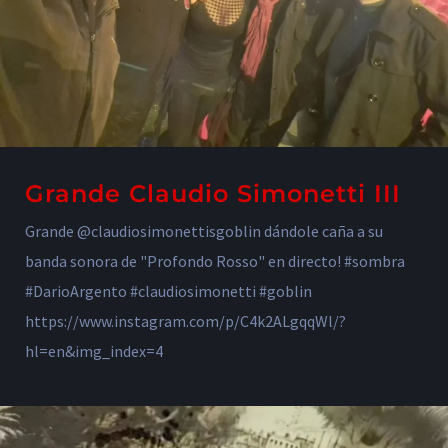
Grande Claudio Simonetti III
Grande @claudiosimonettisgoblin dándole caña a su
banda sonora de "Profondo Rosso" en directo! #sombra
#DarioArgento #claudiosimonetti #goblin
https://www.instagram.com/p/C4k2ALgqqWl/?
hl=en&img_index=4