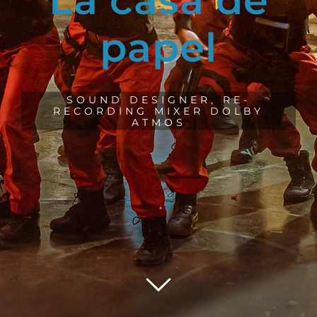
Diseñador
de Sonido
DISEÑO DE SONIDO | MEZCLAS
| FOLEY | ADR | SONIDO
DIRECTO