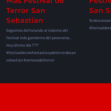
Mas Festival de
Festi
Terror San
San S
Sebastian
Ya descansar
#festivaldet
Seguimos disfrutando al máximo del
festival más gamberro del panorama...
Hoy último día ????
#festivaldecinefantasticoydeterrordesan
sebastian #semanadelterror