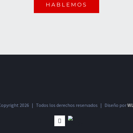
HABLEMOS
Copyright
2026 | Todos los derechos reservados | Diseño por
W
IMDb
Facebook