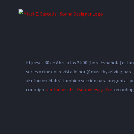
El jueves 30 de Abril a las 24:00 (hora Española) est
series y cine entrevistado por @musicbykelving para e
«Enfoque». Habrá también sección para preguntas por
conmigo.
#enfoquetalks
#sounddesign
#re
-recordin