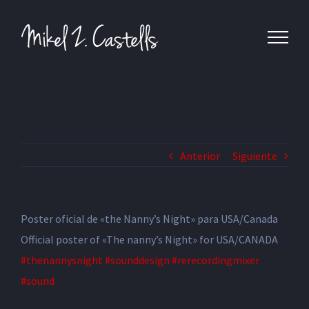
Anterior
Siguiente
Poster oficial de «the Nanny’s Night» para USA/Canada
Official poster of «The nanny’s Night» for USA/CANADA
#thenannysnight
#sounddesign
#rerecordingmixer
#sound