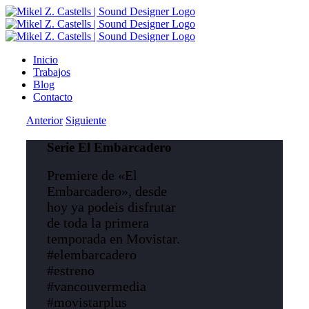
Inicio
Trabajos
Blog
Contacto
Anterior
Siguiente
Serie El Embarcadero
Premiere de «El
Embarcadero», desde
hoy ya podeis disfrutar
de toda la primera
temporada en Movistar.
#elembarcadero
#estreno
#vancouvermedia
#movistarplus