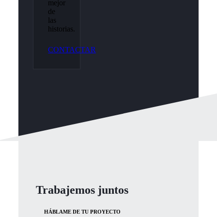
mejor
de
las
historias.
CONTACTAR
Trabajemos juntos
HÁBLAME DE TU PROYECTO