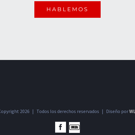
HABLEMOS
Copyright
2026 | Todos los derechos reservados | Diseño por
W
IMDb
Facebook