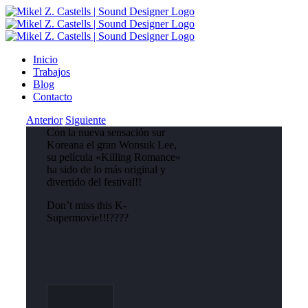
Inicio
Trabajos
Blog
Contacto
Anterior
Siguiente
Con la nueva sensación sur
Koreana el gran Wonsuk Lee,
su película «Killing Romance»
ha sido de lo más original y
divertido del festival!!
Don’t miss this K-
Supermovie!!!????