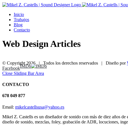
Inicio
Trabajos
Blog
Contacto
Web Design Articles
© Copyright
2026 | Todos los derechos reservados | Diseño por
IMDb
Facebook
Close Sliding Bar Area
CONTACTO
678 049 877
Email:
mikelcastellsusa@yahoo.es
Mikel Z. Castells es un diseñador de sonido con más de diez años de e
diseño de sonido, mezclas, foley, grabación de ADR, locuciones, ing