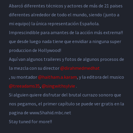
Abarcó diferentes técnicos y actores de más de 21 paises
diferentes alrededor de todo el mundo, siendo (junto a
mi equipo) la única representación Española.
Imprescindible para amantes de la acción más extrema!!
que desde luego nada tiene que envidiar a ninguna super
produccion de Hollywood!
Aquí van algunos traileres y fotos de algunos procesos de
la mezcla con su director
@dirahmedmedhat
, su montador
@haitham.a.karam
, y la editora del musico
@treeadams35
,
@singwithsylvie
.
Si alguien quiere disfrutar del brutal currazo sonoro que
nos pegamos, el primer capítulo se puede ver gratis en la
pagina de www.Shahid.mbc.net
Stay tuned for more!!