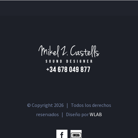
© Copyright
2026 | Todos los derechos
reservados | Diseño por
WLAB
IMDb
Facebook