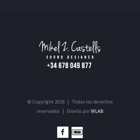
© Copyright
2026 | Todos los derechos
reservados | Diseño por
WLAB
IMDb
Facebook