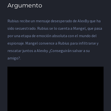
Argumento
Rubius recibe un mensaje desesperado de AlexBy que ha
sido secuestrado. Rubius se lo cuenta a Mangel, que pasa
por una etapa de emoción absoluta con el mundo del
espionaje. Mangel convence a Rubius para infiltrarse y
rescatar juntos a Alexby. ¿Conseguirán salvar a su
amigo?.