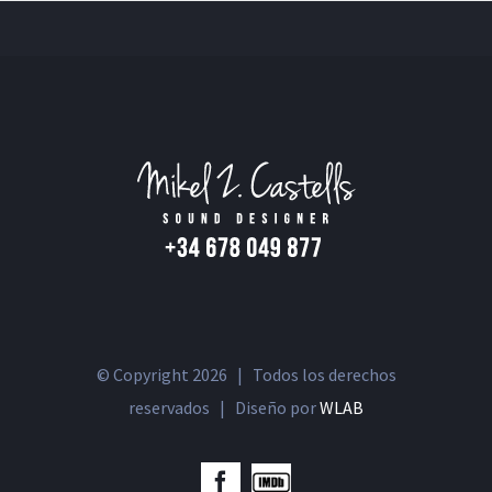
© Copyright
2026 | Todos los derechos
reservados | Diseño por
WLAB
IMDb
Facebook