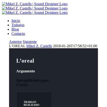
Inicio
Trabajos
Blog
Contacto
Anterior
Siguiente
L’OREAL
Mikel Z. Castells
2018-01-26T17:58:52+01:00
L’oreal
Argumento
Spot publicitario para
L’oreal.
TRABAJO
REALIZADO