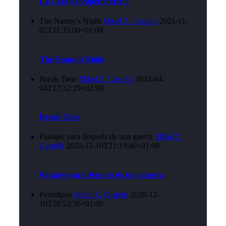
La Casa de Papel: Parte 5
The Nanny’s Night
Mikel Z. Castells
2021-11-
02T11:35:00+01:00
The Nanny’s Night
Break Time
Mikel Z. Castells
2024-04-
04T17:32:29+02:00
Break Time
Paisajes para después de una guerra
Mikel Z.
Castells
2020-12-10T21:19:40+01:00
Paisajes para después de una guerra
Ferrotipos
Mikel Z. Castells
2020-12-
10T20:52:36+01:00