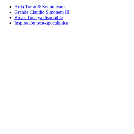
Arda Turan & Sound team
Grande Claudio Simonetti III
Break Time ya disponible
Inspiración post-apocalíptica