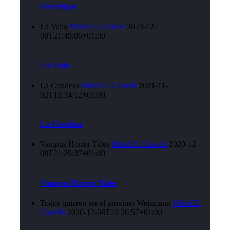
Ferrotipos
La Valla
Mikel Z. Castells
2020-12-
08T21:49:06+01:00
La Valla
La Condesa
Mikel Z. Castells
2021-11-
02T13:34:12+01:00
La Condesa
Vampus Horror Tales
Mikel Z. Castells
2020-12-
08T21:29:37+01:00
Vampus Horror Tales
Todos quieren ser el proximo Weismann
Mikel Z.
Castells
2020-12-08T22:26:57+01:00