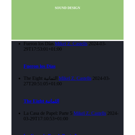
SOUND DESIGN
Fueron los Días
Mikel Z. Castells
2024-03-
29T17:53:01+01:00
Fueron los Días
The Eight الثمانية
Mikel Z. Castells
2024-03-
27T20:51:05+01:00
The Eight الثمانية
La Casa de Papel: Parte 5
Mikel Z. Castells
2024-
03-29T17:10:53+01:00